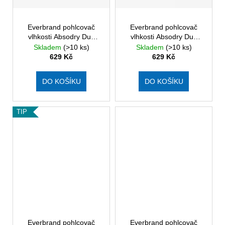
č
u
j
Everbrand pohlcovač
Everbrand pohlcovač
e
vlhkosti Absodry Duo
vlhkosti Absodry Duo
m
Family Bag 6-series,
Family Bag 6-series,
Skladem
(>10 ks)
Skladem
(>10 ks)
e
BONUS PACK 2 x náplň,
BONUS PACK 2 x náplň,
629 Kč
629 Kč
šedý
zelený
DO KOŠÍKU
DO KOŠÍKU
TIP
Everbrand pohlcovač
Everbrand pohlcovač