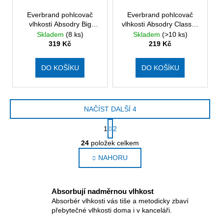
Everbrand pohlcovač
Everbrand pohlcovač
vlhkosti Absodry Big
vlhkosti Absodry Classic,
Compact pro místnost do
pro místnost do 35 m3,
Skladem
(8 ks)
Skladem
(>10 ks)
80 m3, 1000 g
450 g
319 Kč
219 Kč
DO KOŠÍKU
DO KOŠÍKU
NAČÍST DALŠÍ 4
S
1
2
t
O
r
24
položek celkem
v
á
NAHORU
l
n
k
á
o
d
v
a
Absorbují nadměrnou vlhkost
á
Absorbér vlhkosti vás tiše a metodicky zbaví
c
n
přebytečné vlhkosti doma i v kanceláři.
í
í