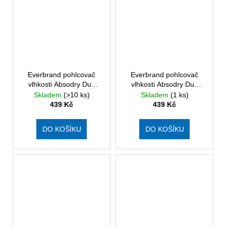
Everbrand pohlcovač
Everbrand pohlcovač
vlhkosti Absodry Duo
vlhkosti Absodry Duo
Family Bag 3-series, do
Family Bag 3-series, do
Skladem
(>10 ks)
Skladem
(1 ks)
30 m3, Nougat
30 m3, Chantarelle
439 Kč
439 Kč
DO KOŠÍKU
DO KOŠÍKU