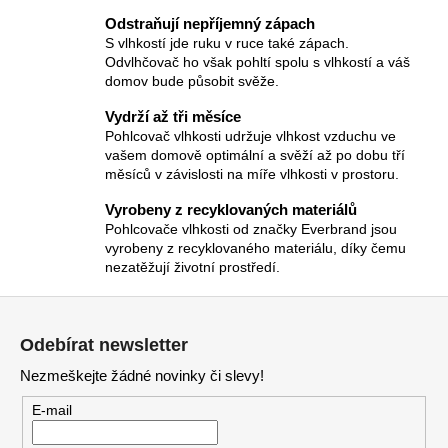
p
Odstraňují nepříjemný zápach
r
S vlhkostí jde ruku v ruce také zápach.
v
Odvlhčovač ho však pohltí spolu s vlhkostí a váš
k
domov bude působit svěže.
y
Vydrží až tři měsíce
v
Pohlcovač vlhkosti udržuje vlhkost vzduchu ve
ý
vašem domově optimální a svěží až po dobu tří
p
měsíců v závislosti na míře vlhkosti v prostoru.
i
s
Vyrobeny z recyklovaných materiálů
u
Pohlcovače vlhkosti od značky Everbrand jsou
vyrobeny z recyklovaného materiálu, díky čemu
nezatěžují životní prostředí.
Z
á
Odebírat newsletter
p
Nezmeškejte žádné novinky či slevy!
a
t
E-mail
í