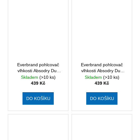
Everbrand pohlcovač
Everbrand pohlcovač
vlhkosti Absodry Duo
vlhkosti Absodry Duo
Family Bag 3-series, do
Family Bag 3- series, do
Skladem
(>10 ks)
Skladem
(>10 ks)
30 m3, Dark Grey
30 m3, Forest Green
439 Kč
439 Kč
DO KOŠÍKU
DO KOŠÍKU