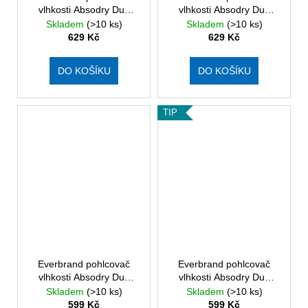
vlhkosti Absodry Duo
vlhkosti Absodry Duo
Family Bag 6-series,
Family Bag 6-series,
Skladem
(>10 ks)
Skladem
(>10 ks)
BONUS PACK 2 x náplň,
BONUS PACK 2 x náplň,
629 Kč
629 Kč
modrý
růžový
DO KOŠÍKU
DO KOŠÍKU
TIP
Everbrand pohlcovač
Everbrand pohlcovač
vlhkosti Absodry Duo
vlhkosti Absodry Duo
Family Bag 6-series, do
Family Bag 6-series, do
Skladem
(>10 ks)
Skladem
(>10 ks)
60 m3, černý
60 m3, bílý
599 Kč
599 Kč