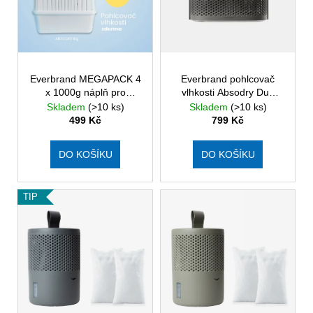
k
p
a
t
r
j
ů
o
í
d
t
Everbrand MEGAPACK 4
Everbrand pohlcovač
u
?
x 1000g náplň pro
vlhkosti Absodry Duo
k
pohlcovač vlhkosti
Family Bag 12-series, do
Skladem
(>10 ks)
Skladem
(>10 ks)
t
Absodry Big + pohlcovač
120 m3, šedý
499 Kč
799 Kč
GRATIS
ů
DO KOŠÍKU
DO KOŠÍKU
HLEDAT
TIP
D
o
p
o
r
u