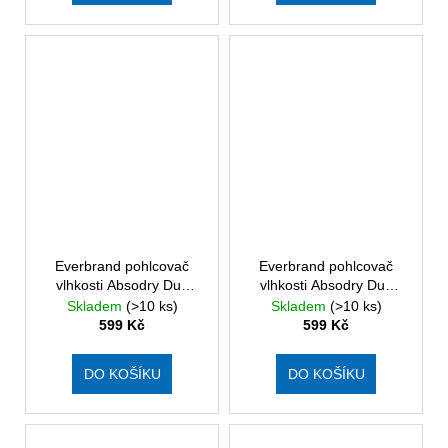
Everbrand pohlcovač
Everbrand pohlcovač
vlhkosti Absodry Duo
vlhkosti Absodry Duo
Family Bag 6-series, do
Family Bag 6-series, do
Skladem
(>10 ks)
Skladem
(>10 ks)
60 m3, modrý
60 m3, růžový
599 Kč
599 Kč
DO KOŠÍKU
DO KOŠÍKU