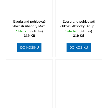
Everbrand pohlcovač
Everbrand pohlcovač
vlhkosti Absodry Maxi,
vlhkosti Absodry Big, pro
pro místnost do 105 m3,
místnost do 80 m3, 1000
Skladem
(>10 ks)
Skladem
(>10 ks)
1350 g
g
319 Kč
319 Kč
DO KOŠÍKU
DO KOŠÍKU