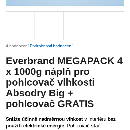
a
j
í
t
?
Průměrné
4 hodnocení
Podrobnosti hodnocení
hodnocení
produktu
Everbrand MEGAPACK 4
je
HLEDAT
5,0
x 1000g náplň pro
z
5
pohlcovač vlhkosti
hvězdiček.
Absodry Big +
D
o
pohlcovač GRATIS
p
o
r
Snižte účinně nadměrnou vlhkost
v interiéru
bez
u
použití elektrické energie
. Pohlcovač stačí