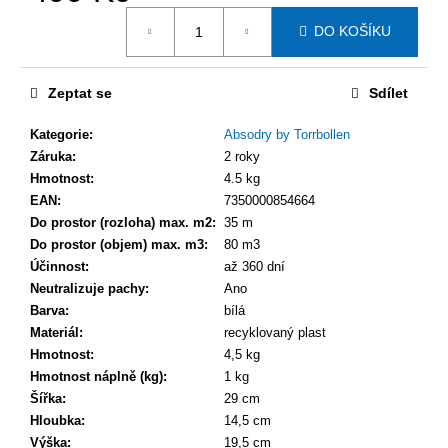
Měrná
DO KOŠÍKU
cena:
Zeptat se
Sdílet
Kategorie
:
Absodry by Torrbollen
Záruka
:
2 roky
Hmotnost
:
4.5 kg
EAN
:
7350000854664
Do prostor (rozloha) max. m2
:
35 m
Do prostor (objem) max. m3
:
80 m3
Účinnost
:
až 360 dní
Neutralizuje pachy
:
Ano
Barva
:
bílá
Materiál
:
recyklovaný plast
Hmotnost
:
4,5 kg
Hmotnost náplně (kg)
:
1 kg
Šířka
:
29 cm
Hloubka
:
14,5 cm
Výška
:
19,5 cm