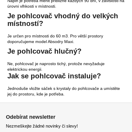
Náplň je potřeba měnit přibližně každých 90 dní, v závislosti na
úrovni vlhkosti v místnosti.
Je pohlcovač vhodný do velkých
místností?
Je určen pro místnosti do 60 m3. Pro větší prostory
doporučujeme model Absodry Maxi.
Je pohlcovač hlučný?
Ne, pohlcovač je naprosto tichý, protože nevyžaduje
elektrickou energii.
Jak se pohlcovač instaluje?
Jednoduše vložte sáček s krystaly do pohlcovače a umístěte
jej do prostoru, kde je potřeba.
Z
á
Odebírat newsletter
p
Nezmeškejte žádné novinky či slevy!
a