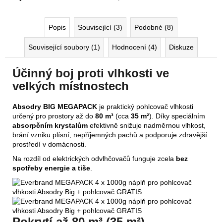
Popis
Související (3)
Podobné (8)
Související soubory (1)
Hodnocení (4)
Diskuze
Účinný boj proti vlhkosti ve
velkých místnostech
Absodry BIG MEGAPACK
je praktický pohlcovač vlhkosti
určený pro prostory až do
80 m³
(cca
35 m²
). Díky speciálním
absorpčním krystalům
efektivně snižuje nadměrnou vlhkost,
brání vzniku plísní, nepříjemných pachů a podporuje zdravější
prostředí v domácnosti.
Na rozdíl od elektrických odvlhčovačů funguje zcela
bez
spotřeby energie a tiše
.
Pokrytí až 80 m³ (35 m²)