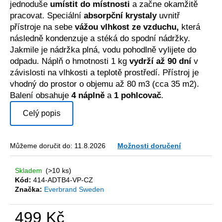
č
jednoduše
umístit do místnosti
a začne okamžitě
u
pracovat. Speciální
absorpční krystaly
uvnitř
j
přístroje na sebe
vážou vlhkost ze vzduchu,
která
e
následně kondenzuje a stéká do spodní nádržky.
m
Jakmile je nádržka plná, vodu pohodlně vylijete do
e
odpadu. Náplň o hmotnosti 1 kg
vydrží až 90 dní
v
závislosti na vlhkosti a teplotě prostředí. Přístroj je
vhodný do prostor o objemu až 80 m3 (cca 35 m2).
Balení obsahuje
4 náplně
a
1 pohlcovač
.
Celý popis
Můžeme doručit do:
11.8.2026
Možnosti doručení
Skladem
(>10 ks)
Kód:
414-ADTB4-VP-CZ
Značka:
Everbrand Sweden
499 Kč