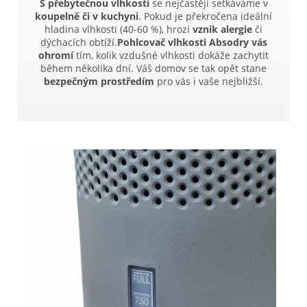
S přebytečnou vlhkostí
se nejčastěji setkáváme v
koupelně či v kuchyni
. Pokud je překročena ideální
hladina vlhkosti (40-60 %), hrozí
vznik alergie
či
dýchacích obtíží.
Pohlcovač vlhkosti Absodry vás
ohromí
tím, kolik vzdušné vlhkosti dokáže zachytit
během několika dní. Váš domov se tak opět stane
bezpečným prostředím
pro vás i vaše nejbližší.