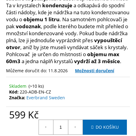
č
Ta v krystalech
kondenzuje
a odkapává do spodní
u
části nádoby, kde je nádržka na tuto kondenzovanou
j
vodu o
objemu 1 litru
. Na samotném pohlcovači je
e
pak
vodoznak
, podle kterého budete mít přehled o
m
množství kondenzované vody. Pokud bude nádržka
e
plná, lze ji jednoduše vyprázdnit přes
vypouštěcí
otvor
, aniž by jste museli vyndávat sáček s krystaly.
Pohlcovač je určen do místnosti o
objemu max
60m3
a jedna náplň krystalů
vydrží až 3 měsíce
.
Můžeme doručit do:
11.8.2026
Možnosti doručení
Skladem
(>10 ks)
Kód:
220-ADB-EN-CZ
Značka:
Everbrand Sweden
599 Kč
Měrná
DO KOŠÍKU
cena: