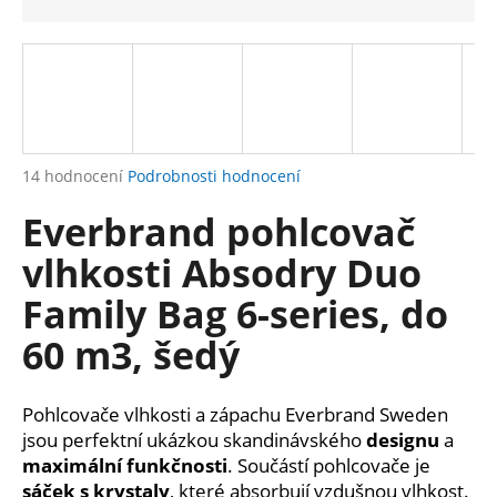
a
j
í
t
?
Průměrné
14 hodnocení
Podrobnosti hodnocení
hodnocení
Everbrand pohlcovač
produktu
je
HLEDAT
vlhkosti Absodry Duo
4,4
z
Family Bag 6-series, do
5
hvězdiček.
60 m3, šedý
D
o
p
Pohlcovače vlhkosti a zápachu Everbrand Sweden
o
jsou perfektní ukázkou skandinávského
designu
a
r
maximální funkčnosti
. Součástí pohlcovače je
u
sáček s
krystaly
, které absorbují vzdušnou vlhkost.