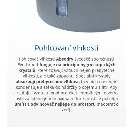
Pohlcování vlhkosti
Pohlcovač vlhkosti
Absodry
švédské společnosti
Everbrand
funguje na principu hygroskopických
krystalů
, které zbavují vzduch nejen přebytečné
vlhkosti, ale také zápachu. Speciální krystaly
absorbují přebytečnou vlhkost
, ta v nich následně
kondenzuje a stéká do nádržky o objemu 1 litr. Aby
cirkulující vzduch mohl protékat jednotlivými otvory a
byla zajištěna jeho maximální funkčnost, je potřeba
umístit odvlhčovač nejlépe do prostoru
(neopírat o
zeď).