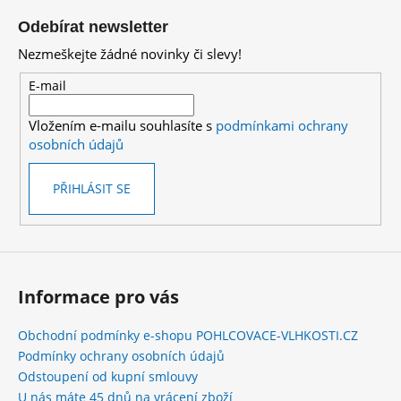
á
Odebírat newsletter
p
Nezmeškejte žádné novinky či slevy!
a
t
E-mail
í
Vložením e-mailu souhlasíte s
podmínkami ochrany
osobních údajů
PŘIHLÁSIT SE
Informace pro vás
Obchodní podmínky e-shopu POHLCOVACE-VLHKOSTI.CZ
Podmínky ochrany osobních údajů
Odstoupení od kupní smlouvy
U nás máte 45 dnů na vrácení zboží