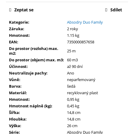
Zeptat se
Sdílet
Kategorie
:
Absodry Duo Family
Záruka
:
2 roky
Hmotnost
:
1.15 kg
EAN
:
7350000857658
Do prostor (rozloha) max.
25 m
m2
:
Do prostor (objem) max. m3
:
60 m3
Účinnost
:
až 90 dní
Neutralizuje pachy
:
Ano
Vůně
:
neparfemovaný
Barva
:
šedá
Materiál
:
recyklovaný plast
Hmotnost
:
0,95 kg
Hmotnost náplně (kg)
:
0,45 kg
Šířka
:
14,8 cm
Hloubka
:
14,8 cm
Výška
:
26 cm
Série
:
Absodry Duo Family