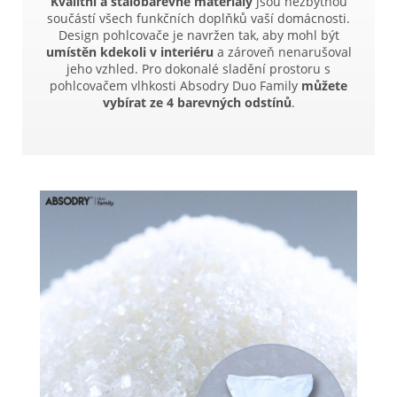
Kvalitní a stálobarevné materiály
jsou nezbytnou
součástí všech funkčních doplňků vaší domácnosti.
Design pohlcovače je navržen tak, aby mohl být
umístěn kdekoli v interiéru
a zároveň nenarušoval
jeho vzhled. Pro dokonalé sladění prostoru s
pohlcovačem vlhkosti Absodry Duo Family
můžete
vybírat ze 4 barevných odstínů
.