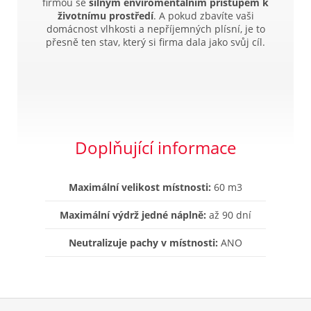
firmou se
silným enviromentálním přístupem k
životnímu prostředí
. A pokud zbavíte vaši
domácnost vlhkosti a nepříjemných plísní, je to
přesně ten stav, který si firma dala jako svůj cíl.
Doplňující informace
Maximální velikost místnosti:
60 m3
Maximální výdrž jedné náplně:
až 90 dní
Neutralizuje pachy v místnosti:
ANO
Z